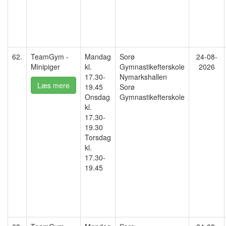
62.
TeamGym -
Mandag
Sorø
24-08-
Minipiger
kl.
Gymnastikefterskole
2026
17.30-
Nymarkshallen
Læs mere
19.45
Sorø
Onsdag
Gymnastikefterskole
kl.
17.30-
19.30
Torsdag
kl.
17.30-
19.45