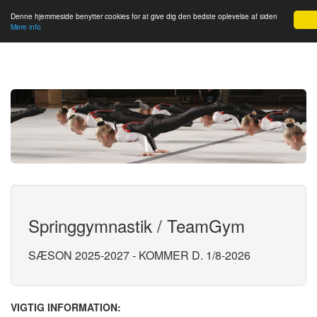
Slagelse GF
Denne hjemmeside benytter cookies for at give dig den bedste oplevelse af siden
Mere info
Springgymnastik / TeamGym
SÆSON 2025-2027 - KOMMER D. 1/8-2026
VIGTIG INFORMATION: