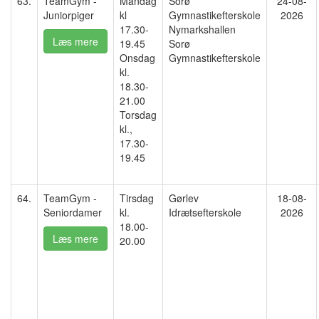
63.
TeamGym -
Mandag
Sorø
24-08-
Juniorpiger
kl
Gymnastikefterskole
2026
17.30-
Nymarkshallen
Læs mere
19.45
Sorø
Onsdag
Gymnastikefterskole
kl.
18.30-
21.00
Torsdag
kl.,
17.30-
19.45
64.
TeamGym -
Tirsdag
Gørlev
18-08-
Seniordamer
kl.
Idrætsefterskole
2026
18.00-
Læs mere
20.00