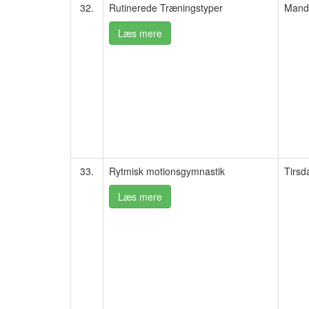
32.
Rutinerede Træningstyper
Manda
Læs mere
33.
Rytmisk motionsgymnastik
Tirsd
Læs mere