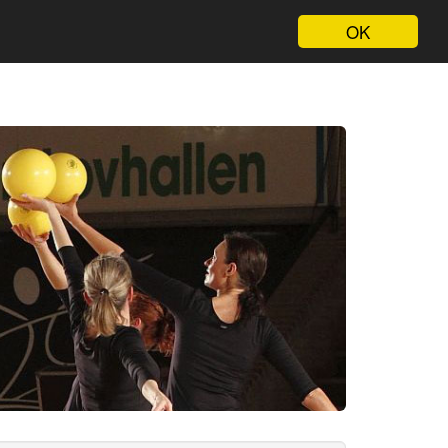
eri
Om Os
OK