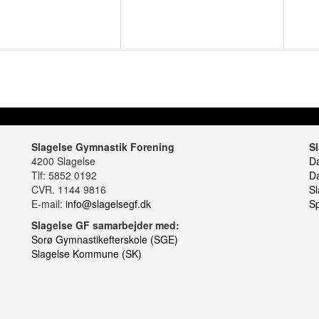
Slagelse Gymnastik Forening
S
4200 Slagelse
D
Tlf: 5852 0192
Da
CVR. 1144 9816
Sl
E-mail:
info@slagelsegf.dk
Sp
Slagelse GF samarbejder med:
Sorø Gymnastikefterskole (SGE)
Slagelse Kommune (SK)