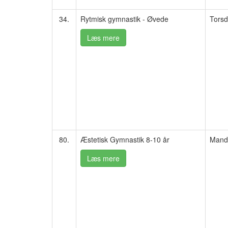
34.
Rytmisk gymnastik - Øvede
Torsd
Læs mere
80.
Æstetisk Gymnastik 8-10 år
Manda
Læs mere