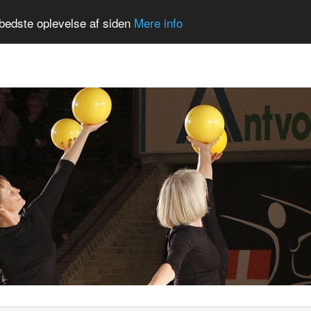
Nyheder
Kalender
Springcenter
Gall
bedste oplevelse af siden
Mere info