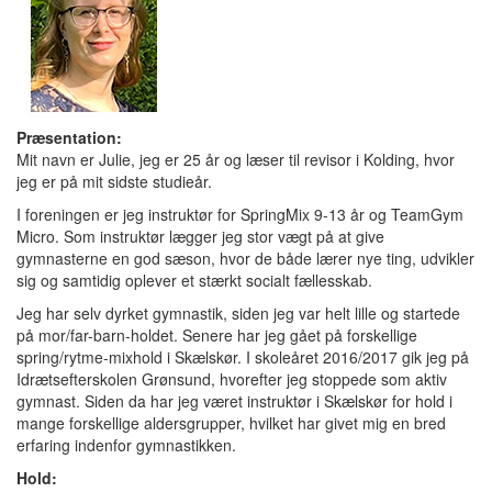
Præsentation:
Mit navn er Julie, jeg er 25 år og læser til revisor i Kolding, hvor
jeg er på mit sidste studieår.
I foreningen er jeg instruktør for SpringMix 9-13 år og TeamGym
Micro. Som instruktør lægger jeg stor vægt på at give
gymnasterne en god sæson, hvor de både lærer nye ting, udvikler
sig og samtidig oplever et stærkt socialt fællesskab.
Jeg har selv dyrket gymnastik, siden jeg var helt lille og startede
på mor/far-barn-holdet. Senere har jeg gået på forskellige
spring/rytme-mixhold i Skælskør. I skoleåret 2016/2017 gik jeg på
Idrætsefterskolen Grønsund, hvorefter jeg stoppede som aktiv
gymnast. Siden da har jeg været instruktør i Skælskør for hold i
mange forskellige aldersgrupper, hvilket har givet mig en bred
erfaring indenfor gymnastikken.
Hold: