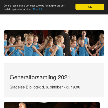
Slagelse GF
Denne hjemmeside benytter cookies for at give dig den
Toggl
OK
bedste oplevelse af siden
Mere info
navig
Generalforsamling 2021
Slagelse Bibliotek d. 6. oktober - kl. 19.00