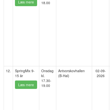
Læs mere
18.00
12.
SpringMix 9-
Onsdag
Antvorskovhallen
02-09-
15 år
kl.
(B-Hal)
2026
17.30-
Læs mere
19.00