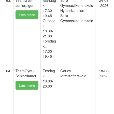
63.
TeamGym -
Mandag
Sorø
24-08-
Juniorpiger
kl
Gymnastikefterskole
2026
17.30-
Nymarkshallen
Læs mere
19.45
Sorø
Onsdag
Gymnastikefterskole
kl.
18.30-
21.00
Torsdag
kl.,
17.30-
19.45
64.
TeamGym -
Tirsdag
Gørlev
18-08-
Seniordamer
kl.
Idrætsefterskole
2026
18.00-
Læs mere
20.00