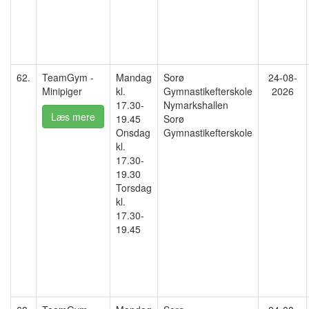
62.
TeamGym -
Mandag
Sorø
24-08-
Minipiger
kl.
Gymnastikefterskole
2026
17.30-
Nymarkshallen
Læs mere
19.45
Sorø
Onsdag
Gymnastikefterskole
kl.
17.30-
19.30
Torsdag
kl.
17.30-
19.45