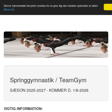
Slagelse GF
Denne hjemmeside benytter cookies for at give dig den bedste oplevelse af siden
Mere info
Springgymnastik / TeamGym
SÆSON 2025-2027 - KOMMER D. 1/8-2026
VIGTIG INFORMATION: